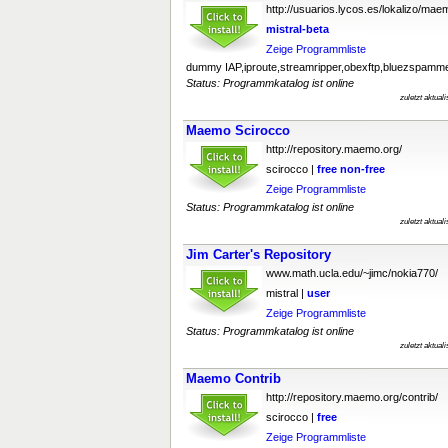
http://usuarios.lycos.es/lokalizo/mae
mistral-beta
Zeige Programmliste
dummy IAP,iproute,streamripper,obexftp,bluezspamm
Status: Programmkatalog ist online
zuletzt aktual
Maemo Scirocco
http://repository.maemo.org/
scirocco |
free
non-free
Zeige Programmliste
Status: Programmkatalog ist online
zuletzt aktual
Jim Carter's Repository
www.math.ucla.edu/~jimc/nokia770/
mistral |
user
Zeige Programmliste
Status: Programmkatalog ist online
zuletzt aktual
Maemo Contrib
http://repository.maemo.org/contrib/
scirocco |
free
Zeige Programmliste