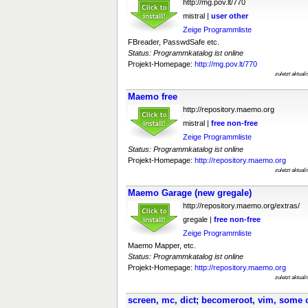
http://mg.pov.lt/770
mistral |
user
other
Zeige Programmliste
FBreader, PasswdSafe etc.
Status: Programmkatalog ist online
Projekt-Homepage:
http://mg.pov.lt/770
zuletzt aktual
Maemo free
http://repository.maemo.org
mistral |
free
non-free
Zeige Programmliste
Status: Programmkatalog ist online
Projekt-Homepage:
http://repository.maemo.org
zuletzt aktual
Maemo Garage (new gregale)
http://repository.maemo.org/extras/
gregale |
free
non-free
Zeige Programmliste
Maemo Mapper, etc.
Status: Programmkatalog ist online
Projekt-Homepage:
http://repository.maemo.org
zuletzt aktual
screen, mc, dict; becomeroot, vim, some 