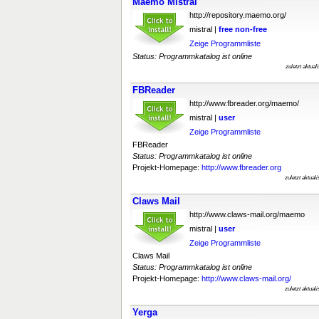
Maemo Mistral
http://repository.maemo.org/
mistral |
free
non-free
Zeige Programmliste
Status: Programmkatalog ist online
zuletzt aktua
FBReader
http://www.fbreader.org/maemo/
mistral |
user
Zeige Programmliste
FBReader
Status: Programmkatalog ist online
Projekt-Homepage:
http://www.fbreader.org
zuletzt aktual
Claws Mail
http://www.claws-mail.org/maemo
mistral |
user
Zeige Programmliste
Claws Mail
Status: Programmkatalog ist online
Projekt-Homepage:
http://www.claws-mail.org/
zuletzt aktual
Yerga