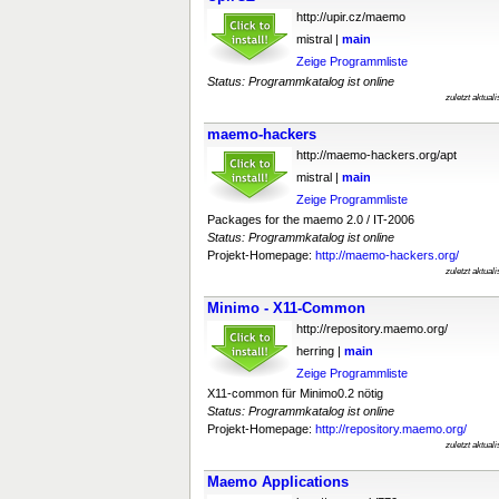
http://upir.cz/maemo
mistral |
main
Zeige Programmliste
Status: Programmkatalog ist online
zuletzt aktual
maemo-hackers
http://maemo-hackers.org/apt
mistral |
main
Zeige Programmliste
Packages for the maemo 2.0 / IT-2006
Status: Programmkatalog ist online
Projekt-Homepage:
http://maemo-hackers.org/
zuletzt aktual
Minimo - X11-Common
http://repository.maemo.org/
herring |
main
Zeige Programmliste
X11-common für Minimo0.2 nötig
Status: Programmkatalog ist online
Projekt-Homepage:
http://repository.maemo.org/
zuletzt aktual
Maemo Applications