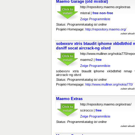
Maemo Garage (old mistral)
http://repository.maemo.org/extras
mistral |
free
non-free
Zeige Programmliste
Status: Programmkatalog ist online
Projekt-Homepage:
http://repository.maemo.org/
zuletzt aktual
sobexsrv xtris btaudit iphome xkbdbthid 
dsniff socat aircrack-ng olsrd
http://www.mulliner.org/nokia770/repos
maemo2 |
free
Zeige Programmliste
sobexsrv xtris btaudit iphome xkbdbthid nmap wi
aircrack-ng olsrd
Status: Programmkatalog ist online
Projekt-Homepage:
http://www.mulliner.org/nokia770/
zuletzt aktual
Maemo Extras
http://repository.maemo.org/extras/
scirocco |
free
Zeige Programmliste
Status: Programmkatalog ist online
zuletzt aktual