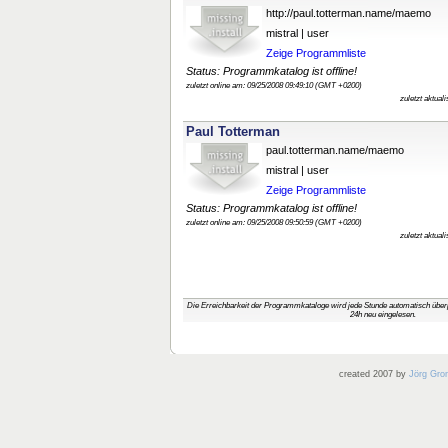
http://paul.totterman.name/maemo
mistral | user
Zeige Programmliste
Status: Programmkatalog ist offline!
zuletzt online am: 09/25/2008 09:49:10 (GMT +0200)
zuletzt aktual
Paul Totterman
paul.totterman.name/maemo
mistral | user
Zeige Programmliste
Status: Programmkatalog ist offline!
zuletzt online am: 09/25/2008 09:50:59 (GMT +0200)
zuletzt aktual
Die Erreichbarkeit der Programmkataloge wird jede Stunde automatisch über
24h neu eingelesen.
created 2007 by
Jörg Gro