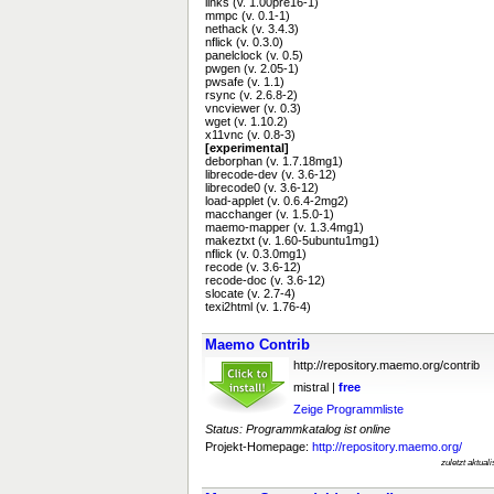
links (v. 1.00pre16-1)
mmpc (v. 0.1-1)
nethack (v. 3.4.3)
nflick (v. 0.3.0)
panelclock (v. 0.5)
pwgen (v. 2.05-1)
pwsafe (v. 1.1)
rsync (v. 2.6.8-2)
vncviewer (v. 0.3)
wget (v. 1.10.2)
x11vnc (v. 0.8-3)
[experimental]
deborphan (v. 1.7.18mg1)
librecode-dev (v. 3.6-12)
librecode0 (v. 3.6-12)
load-applet (v. 0.6.4-2mg2)
macchanger (v. 1.5.0-1)
maemo-mapper (v. 1.3.4mg1)
makeztxt (v. 1.60-5ubuntu1mg1)
nflick (v. 0.3.0mg1)
recode (v. 3.6-12)
recode-doc (v. 3.6-12)
slocate (v. 2.7-4)
texi2html (v. 1.76-4)
Maemo Contrib
http://repository.maemo.org/contrib
mistral |
free
Zeige Programmliste
Status: Programmkatalog ist online
Projekt-Homepage:
http://repository.maemo.org/
zuletzt aktual