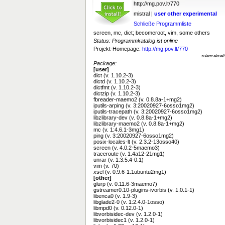
http://mg.pov.lt/770
mistral |
user
other
experimental
Schließe Programmliste
screen, mc, dict; becomeroot, vim, some others
Status: Programmkatalog ist online
Projekt-Homepage:
http://mg.pov.lt/770
zuletzt aktua
Package:
[user]
dict (v. 1.10.2-3)
dictd (v. 1.10.2-3)
dictfmt (v. 1.10.2-3)
dictzip (v. 1.10.2-3)
fbreader-maemo2 (v. 0.8.8a-1+mg2)
iputils-arping (v. 3:20020927-6osso1mg2)
iputils-tracepath (v. 3:20020927-6osso1mg2)
libzlibrary-dev (v. 0.8.8a-1+mg2)
libzlibrary-maemo2 (v. 0.8.8a-1+mg2)
mc (v. 1:4.6.1-3mg1)
ping (v. 3:20020927-6osso1mg2)
posix-locales-lt (v. 2.3.2-13osso40)
screen (v. 4.0.2-5maemo3)
traceroute (v. 1.4a12-21mg1)
unrar (v. 1:3.5.4-0.1)
vim (v. 70)
xsel (v. 0.9.6-1.1ubuntu2mg1)
[other]
glurp (v. 0.11.6-3maemo7)
gstreamer0.10-plugins-ivorbis (v. 1:0.1-1)
libenca0 (v. 1.9-3)
libglade2-0 (v. 1:2.4.0-1osso)
libmpd0 (v. 0.12.0-1)
libvorbisidec-dev (v. 1.2.0-1)
libvorbisidec1 (v. 1.2.0-1)