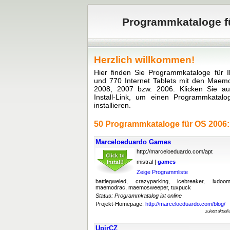
Programmkataloge fü
Herzlich willkommen!
Hier finden Sie Programmkataloge für 
und 770 Internet Tablets mit den Maem
2008, 2007 bzw. 2006. Klicken Sie a
Install-Link, um einen Programmkatal
installieren.
50 Programmkataloge für OS 2006:
Marceloeduardo Games
http://marceloeduardo.com/apt
mistral |
games
Zeige Programmliste
battlegweled, crazyparking, icebreaker, lxdoo
maemodrac, maemosweeper, tuxpuck
Status: Programmkatalog ist online
Projekt-Homepage:
http://marceloeduardo.com/blog/
zuletzt aktual
UpirCZ