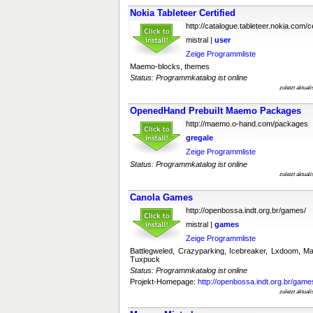
Nokia Tableteer Certified
http://catalogue.tableteer.nokia.com/ce
mistral |
user
Zeige Programmliste
Maemo-blocks, themes
Status: Programmkatalog ist online
zuletzt aktual
OpenedHand Prebuilt Maemo Packages
http://maemo.o-hand.com/packages
gregale
Zeige Programmliste
Status: Programmkatalog ist online
zuletzt aktual
Canola Games
http://openbossa.indt.org.br/games/
mistral |
games
Zeige Programmliste
Battlegweled, Crazyparking, Icebreaker, Lxdoom,
Tuxpuck
Status: Programmkatalog ist online
Projekt-Homepage:
http://openbossa.indt.org.br/game
zuletzt aktual