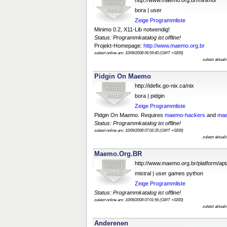
http://www.maemo.org.br/minimo/
bora | user
Zeige Programmliste
Minimo 0.2, X11-Lib notwendig!
Status: Programmkatalog ist offline!
Projekt-Homepage:
http://www.maemo.org.br
zuletzt online am: 10/06/2008 06:59:40 (GMT +0200)
zuletzt aktual
Pidgin On Maemo
http://idefix.go-nix.ca/nix
bora | pidgin
Zeige Programmliste
Pidgin On Maemo. Requires
maemo-hackers
and
mae
Status: Programmkatalog ist offline!
zuletzt online am: 10/06/2008 07:02:35 (GMT +0200)
zuletzt aktual
Maemo.Org.BR
http://www.maemo.org.br/platform/apt
mistral | user games python
Zeige Programmliste
Status: Programmkatalog ist offline!
zuletzt online am: 10/06/2008 07:01:56 (GMT +0200)
zuletzt aktual
Anderenen