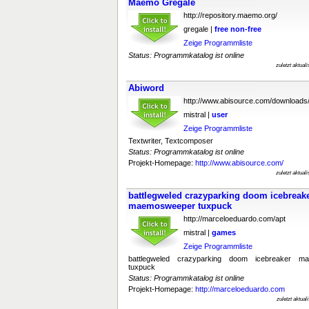
Maemo Gregale
http://repository.maemo.org/
gregale |
free
non-free
Zeige Programmliste
Status: Programmkatalog ist online
zuletzt aktual
Abiword
http://www.abisource.com/downloads
mistral |
user
Zeige Programmliste
Textwriter, Textcomposer
Status: Programmkatalog ist online
Projekt-Homepage:
http://www.abisource.com/
zuletzt aktual
battlegweled crazyparking doom icebrea
maemosweeper tuxpuck
http://marceloeduardo.com/apt
mistral |
games
Zeige Programmliste
battlegweled crazyparking doom icebreaker 
tuxpuck
Status: Programmkatalog ist online
Projekt-Homepage:
http://marceloeduardo.com
zuletzt aktua