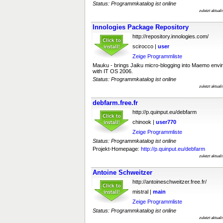
Status: Programmkatalog ist online
zuletzt aktual
Innologies Package Repository
http://repository.innologies.com/
scirocco |
user
Zeige Programmliste
Mauku - brings Jaiku micro-blogging into Maemo envi
with IT OS 2006.
Status: Programmkatalog ist online
zuletzt aktual
debfarm.free.fr
http://p.quinput.eu/debfarm
chinook |
user770
Zeige Programmliste
Status: Programmkatalog ist online
Projekt-Homepage:
http://p.quinput.eu/debfarm
zuletzt aktual
Antoine Schweitzer
http://antoineschweitzer.free.fr/
mistral |
main
Zeige Programmliste
Status: Programmkatalog ist online
zuletzt aktual