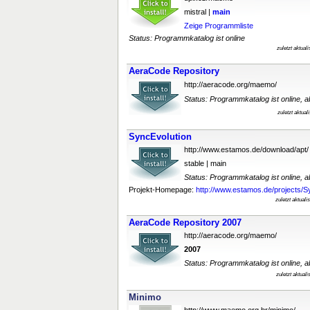
mistral |
main
Zeige Programmliste
Status: Programmkatalog ist online
zuletzt aktual
AeraCode Repository
http://aeracode.org/maemo/
Status: Programmkatalog ist online, ab
zuletzt aktua
SyncEvolution
http://www.estamos.de/download/apt/
stable | main
Status: Programmkatalog ist online, ab
Projekt-Homepage:
http://www.estamos.de/projects/Sy
zuletzt aktual
AeraCode Repository 2007
http://aeracode.org/maemo/
2007
Status: Programmkatalog ist online, ab
zuletzt aktual
Minimo