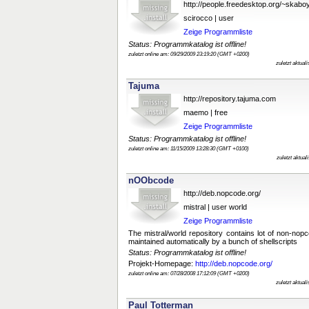
http://people.freedesktop.org/~skab
scirocco | user
Zeige Programmliste
Status: Programmkatalog ist offline!
zuletzt online am: 09/29/2009 23:19:20 (GMT +0200)
zuletzt aktual
Tajuma
http://repository.tajuma.com
maemo | free
Zeige Programmliste
Status: Programmkatalog ist offline!
zuletzt online am: 11/15/2009 13:28:30 (GMT +0100)
zuletzt aktua
nOObcode
http://deb.nopcode.org/
mistral | user world
Zeige Programmliste
The mistral/world repository contains lot of non-no
maintained automatically by a bunch of shellscripts
Status: Programmkatalog ist offline!
Projekt-Homepage:
http://deb.nopcode.org/
zuletzt online am: 07/28/2008 17:12:09 (GMT +0200)
zuletzt aktual
Paul Totterman