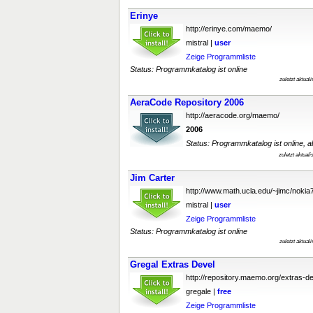
Erinye
http://erinye.com/maemo/
mistral |
user
Zeige Programmliste
Status: Programmkatalog ist online
zuletzt aktual
AeraCode Repository 2006
http://aeracode.org/maemo/
2006
Status: Programmkatalog ist online, ab
zuletzt aktual
Jim Carter
http://www.math.ucla.edu/~jimc/nokia
mistral |
user
Zeige Programmliste
Status: Programmkatalog ist online
zuletzt aktual
Gregal Extras Devel
http://repository.maemo.org/extras-de
gregale |
free
Zeige Programmliste