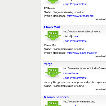
Zeige Programmliste
FBReader
Status: Programmkatalog ist online
Projekt-Homepage:
http://www.fbreader.org
zuletzt aktual
Claws Mail
http://www.claws-mail.org/maemo
mistral |
user
Zeige Programmliste
Claws Mail
Status: Programmkatalog ist online
Projekt-Homepage:
http://www.claws-mail.org/
zuletzt aktual
Yerga
http://usuarios.lycos.es/lokalizo/mae
mistral-beta
Zeige Programmliste
dummy IAP,iproute,streamripper,obexftp,bluezspamm
Status: Programmkatalog ist online
zuletzt aktual
Maemo Scirocco
http://repository.maemo.org/