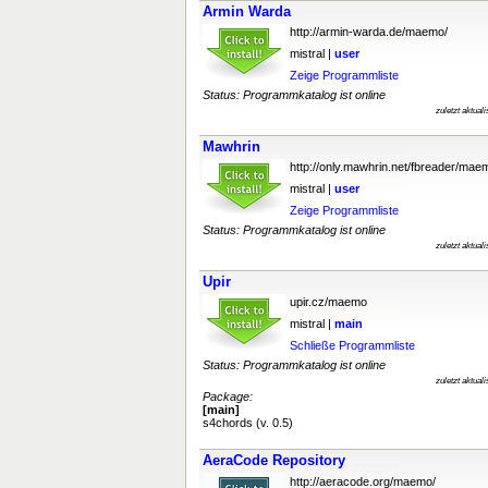
Armin Warda
http://armin-warda.de/maemo/
mistral |
user
Zeige Programmliste
Status: Programmkatalog ist online
zuletzt aktual
Mawhrin
http://only.mawhrin.net/fbreader/mae
mistral |
user
Zeige Programmliste
Status: Programmkatalog ist online
zuletzt aktual
Upir
upir.cz/maemo
mistral |
main
Schließe Programmliste
Status: Programmkatalog ist online
zuletzt aktual
Package:
[main]
s4chords (v. 0.5)
AeraCode Repository
http://aeracode.org/maemo/