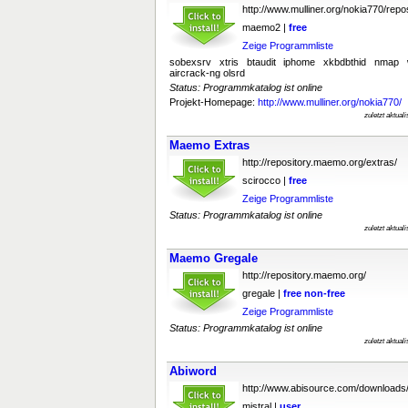
http://www.mulliner.org/nokia770/repos
maemo2 |
free
Zeige Programmliste
sobexsrv xtris btaudit iphome xkbdbthid nmap wi
aircrack-ng olsrd
Status: Programmkatalog ist online
Projekt-Homepage:
http://www.mulliner.org/nokia770/
zuletzt aktual
Maemo Extras
http://repository.maemo.org/extras/
scirocco |
free
Zeige Programmliste
Status: Programmkatalog ist online
zuletzt aktual
Maemo Gregale
http://repository.maemo.org/
gregale |
free
non-free
Zeige Programmliste
Status: Programmkatalog ist online
zuletzt aktual
Abiword
http://www.abisource.com/downloads
mistral |
user