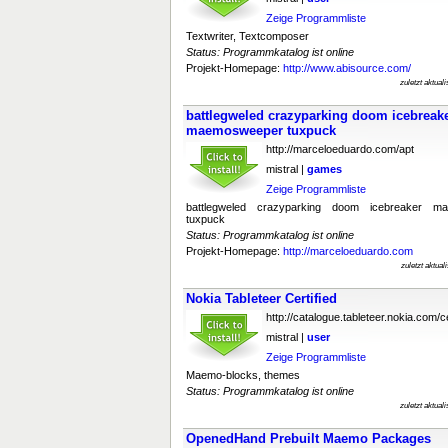
Zeige Programmliste
Textwriter, Textcomposer
Status: Programmkatalog ist online
Projekt-Homepage:
http://www.abisource.com/
zuletzt aktual
battlegweled crazyparking doom icebrea
maemosweeper tuxpuck
http://marceloeduardo.com/apt
mistral |
games
Zeige Programmliste
battlegweled crazyparking doom icebreaker 
tuxpuck
Status: Programmkatalog ist online
Projekt-Homepage:
http://marceloeduardo.com
zuletzt aktua
Nokia Tableteer Certified
http://catalogue.tableteer.nokia.com/ce
mistral |
user
Zeige Programmliste
Maemo-blocks, themes
Status: Programmkatalog ist online
zuletzt aktual
OpenedHand Prebuilt Maemo Packages