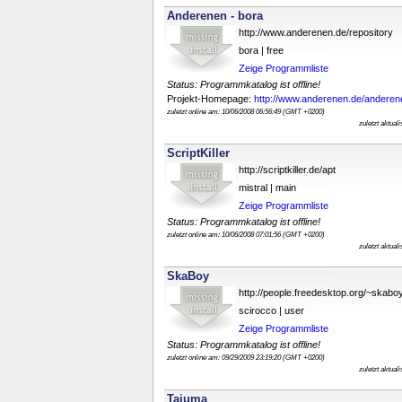
Anderenen - bora
http://www.anderenen.de/repository
bora | free
Zeige Programmliste
Status: Programmkatalog ist offline!
Projekt-Homepage:
http://www.anderenen.de/andere
zuletzt online am: 10/06/2008 06:56:49 (GMT +0200)
zuletzt aktual
ScriptKiller
http://scriptkiller.de/apt
mistral | main
Zeige Programmliste
Status: Programmkatalog ist offline!
zuletzt online am: 10/06/2008 07:01:56 (GMT +0200)
zuletzt aktual
SkaBoy
http://people.freedesktop.org/~skab
scirocco | user
Zeige Programmliste
Status: Programmkatalog ist offline!
zuletzt online am: 09/29/2009 23:19:20 (GMT +0200)
zuletzt aktual
Tajuma