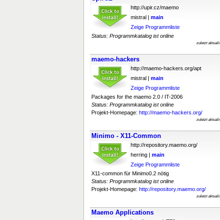
http://upir.cz/maemo
mistral |
main
Zeige Programmliste
Status: Programmkatalog ist online
zuletzt aktual
maemo-hackers
http://maemo-hackers.org/apt
mistral |
main
Zeige Programmliste
Packages for the maemo 2.0 / IT-2006
Status: Programmkatalog ist online
Projekt-Homepage:
http://maemo-hackers.org/
zuletzt aktual
Minimo - X11-Common
http://repository.maemo.org/
herring |
main
Zeige Programmliste
X11-common für Minimo0.2 nötig
Status: Programmkatalog ist online
Projekt-Homepage:
http://repository.maemo.org/
zuletzt aktual
Maemo Applications