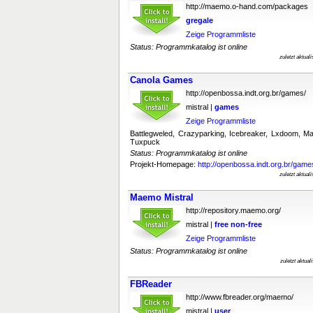
http://maemo.o-hand.com/packages
gregale
Zeige Programmliste
Status: Programmkatalog ist online
zuletzt aktual
Canola Games
http://openbossa.indt.org.br/games/
mistral |
games
Zeige Programmliste
Battlegweled, Crazyparking, Icebreaker, Lxdoom,
Tuxpuck
Status: Programmkatalog ist online
Projekt-Homepage:
http://openbossa.indt.org.br/game
zuletzt aktual
Maemo Mistral
http://repository.maemo.org/
mistral |
free
non-free
Zeige Programmliste
Status: Programmkatalog ist online
zuletzt aktua
FBReader
http://www.fbreader.org/maemo/
mistral |
user