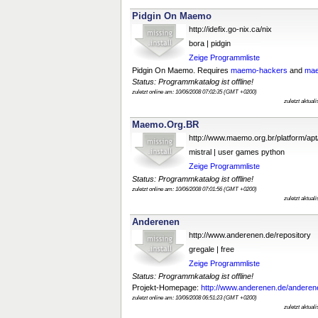
Pidgin On Maemo
http://idefix.go-nix.ca/nix
bora | pidgin
Zeige Programmliste
Pidgin On Maemo. Requires
maemo-hackers
and
mae
Status: Programmkatalog ist offline!
zuletzt online am: 10/06/2008 07:02:35 (GMT +0200)
zuletzt aktual
Maemo.Org.BR
http://www.maemo.org.br/platform/apt
mistral | user games python
Zeige Programmliste
Status: Programmkatalog ist offline!
zuletzt online am: 10/06/2008 07:01:56 (GMT +0200)
zuletzt aktual
Anderenen
http://www.anderenen.de/repository
gregale | free
Zeige Programmliste
Status: Programmkatalog ist offline!
Projekt-Homepage:
http://www.anderenen.de/andere
zuletzt online am: 10/06/2008 06:51:23 (GMT +0200)
zuletzt aktual