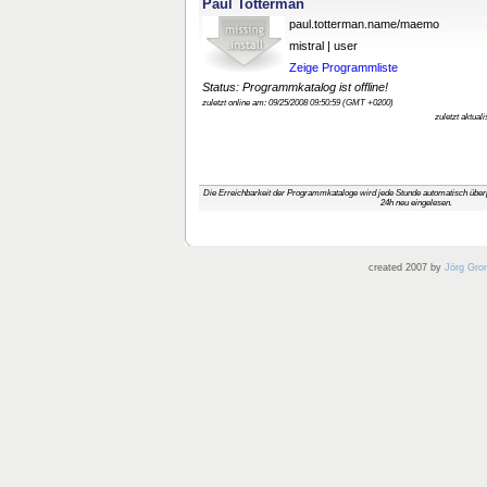
Paul Totterman
paul.totterman.name/maemo
mistral | user
Zeige Programmliste
Status: Programmkatalog ist offline!
zuletzt online am: 09/25/2008 09:50:59 (GMT +0200)
zuletzt aktual
Die Erreichbarkeit der Programmkataloge wird jede Stunde automatisch über
24h neu eingelesen.
created 2007 by
Jörg Gro