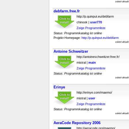
zuletzt aktual
debfarm.free.fr
http://p.quinput.eu/debfarm
chinook |
user770
Zeige Programmliste
Status: Programmkatalog ist online
Projekt-Homepage:
http://p.quinput.eu/debfarm
zuletzt aktual
Antoine Schweitzer
http://antoineschweitzer.free.fr/
mistral |
main
Zeige Programmliste
Status: Programmkatalog ist online
zuletzt aktual
Erinye
http://erinye.com/maemo/
mistral |
user
Zeige Programmliste
Status: Programmkatalog ist online
zuletzt aktual
AeraCode Repository 2006
http://aeracode.org/maemo/