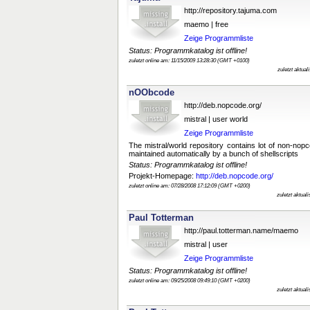
http://repository.tajuma.com
maemo | free
Zeige Programmliste
Status: Programmkatalog ist offline!
zuletzt online am: 11/15/2009 13:28:30 (GMT +0100)
zuletzt aktua
nOObcode
http://deb.nopcode.org/
mistral | user world
Zeige Programmliste
The mistral/world repository contains lot of non-no
maintained automatically by a bunch of shellscripts
Status: Programmkatalog ist offline!
Projekt-Homepage:
http://deb.nopcode.org/
zuletzt online am: 07/28/2008 17:12:09 (GMT +0200)
zuletzt aktual
Paul Totterman
http://paul.totterman.name/maemo
mistral | user
Zeige Programmliste
Status: Programmkatalog ist offline!
zuletzt online am: 09/25/2008 09:49:10 (GMT +0200)
zuletzt aktual