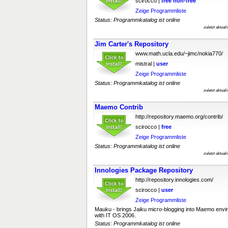
scirocco |
free
non-free
Zeige Programmliste
Status: Programmkatalog ist online
zuletzt aktual
Jim Carter's Repository
www.math.ucla.edu/~jimc/nokia770/
mistral |
user
Zeige Programmliste
Status: Programmkatalog ist online
zuletzt aktual
Maemo Contrib
http://repository.maemo.org/contrib/
scirocco |
free
Zeige Programmliste
Status: Programmkatalog ist online
zuletzt aktual
Innologies Package Repository
http://repository.innologies.com/
scirocco |
user
Zeige Programmliste
Mauku - brings Jaiku micro-blogging into Maemo envi
with IT OS 2006.
Status: Programmkatalog ist online