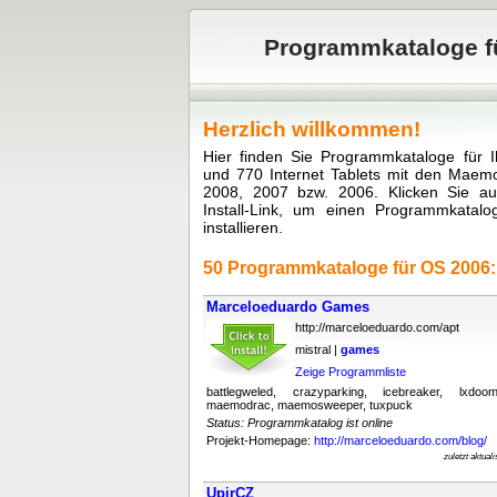
Programmkataloge fü
Herzlich willkommen!
Hier finden Sie Programmkataloge für 
und 770 Internet Tablets mit den Maem
2008, 2007 bzw. 2006. Klicken Sie a
Install-Link, um einen Programmkatal
installieren.
50 Programmkataloge für OS 2006:
Marceloeduardo Games
http://marceloeduardo.com/apt
mistral |
games
Zeige Programmliste
battlegweled, crazyparking, icebreaker, lxdoo
maemodrac, maemosweeper, tuxpuck
Status: Programmkatalog ist online
Projekt-Homepage:
http://marceloeduardo.com/blog/
zuletzt aktual
UpirCZ