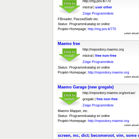
http://mg.pov.lt/770
mistral |
user
other
Zeige Programmliste
FBreader, PasswdSafe etc.
Status: Programmkatalog ist online
Projekt-Homepage:
http://mg.pov.lt/770
zuletzt aktual
Maemo free
http://repository.maemo.org
mistral |
free
non-free
Zeige Programmliste
Status: Programmkatalog ist online
Projekt-Homepage:
http://repository.maemo.org
zuletzt aktual
Maemo Garage (new gregale)
http://repository.maemo.org/extras/
gregale |
free
non-free
Zeige Programmliste
Maemo Mapper, etc.
Status: Programmkatalog ist online
Projekt-Homepage:
http://repository.maemo.org
zuletzt aktual
screen, mc, dict; becomeroot, vim, some 