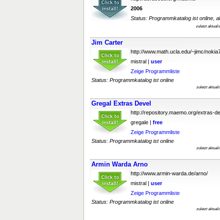
2006
Status: Programmkatalog ist online, ab
zuletzt aktual
Jim Carter
http://www.math.ucla.edu/~jimc/nokia
mistral |
user
Zeige Programmliste
Status: Programmkatalog ist online
zuletzt aktual
Gregal Extras Devel
http://repository.maemo.org/extras-de
gregale |
free
Zeige Programmliste
Status: Programmkatalog ist online
zuletzt aktual
Armin Warda Arno
http://www.armin-warda.de/arno/
mistral |
user
Zeige Programmliste
Status: Programmkatalog ist online
zuletzt aktual