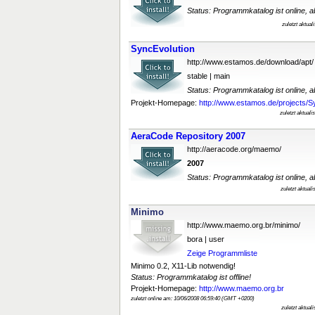
Status: Programmkatalog ist online, ab
zuletzt aktua
SyncEvolution
http://www.estamos.de/download/apt/
stable | main
Status: Programmkatalog ist online, ab
Projekt-Homepage:
http://www.estamos.de/projects/Sy
zuletzt aktual
AeraCode Repository 2007
http://aeracode.org/maemo/
2007
Status: Programmkatalog ist online, ab
zuletzt aktual
Minimo
http://www.maemo.org.br/minimo/
bora | user
Zeige Programmliste
Minimo 0.2, X11-Lib notwendig!
Status: Programmkatalog ist offline!
Projekt-Homepage:
http://www.maemo.org.br
zuletzt online am: 10/06/2008 06:59:40 (GMT +0200)
zuletzt aktual